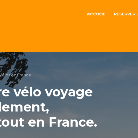
ACCUEIL
RÉSERVER
 vélos en France
re vélo voyage
ilement,
tout en France.