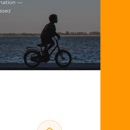
ination —
issez