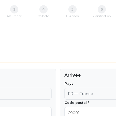
3
4
5
6
Assurance
Collecte
Livraison
Planification
Arrivée
Pays
Code postal *